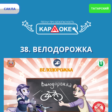
САКЛА
ТАТАРСКИЙ
38. ВЕЛОДОРОЖКА
Вдаль за горизонты стелется дорожка.
Мы сейчас расскажем про неё немножко.
Выделим специальной белой полосой,
Чтоб велосипеду путь создать простой.
По дорожкам ездим мы и всегда в порядке.
Налокотник, наколенник, шлем перед посадкой.
Звуковой сигнал проверь и спокоен будь.
На велодорожке ты, и прекрасен путь.