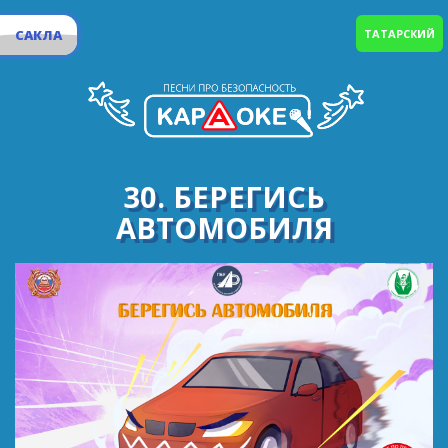
САКЛА
ТАТАРСКИЙ
30. БЕРЕГИСЬ
АВТОМОБИЛЯ
Вот какой автомобиль.
Он проехал много миль.
Тормоза исправные,
Все движенья плавные.
Не нарушил правил он,
Соблюдая тот закон,
Что написан строго