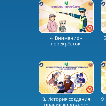
4. Внимание –
5
перекрёсток!
8. История создания
9
правил дорожного