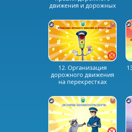
движения и дорожных
знаков
12. Организация
1
дорожного движения
на перекрестках