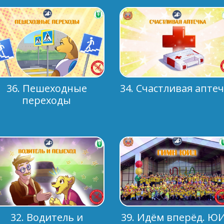
36. Пешеходные
34. Счастливая апте
переходы
32. Водитель и
39. Идём вперёд. Ю