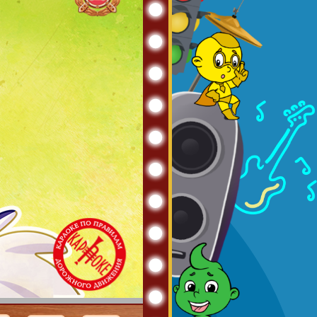
офор?
 мотор.
ет»,
м совет.
од,
т.
лав –