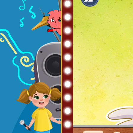
Ты с
Никако
Даж
На него
На
К
Два 