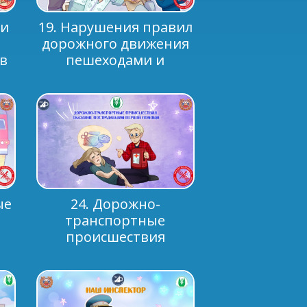
 и
19. Нарушения правил
дорожного движения
в
пешеходами и
ия
водителями
ые
24. Дорожно-
транспортные
происшествия
.
.