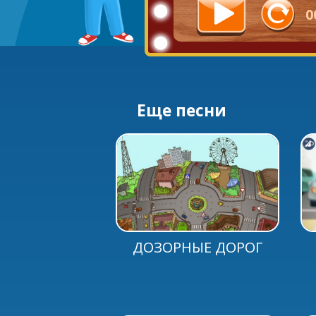
Главны
0
Ты с
Никако
Даж
На него
Еще песни
Никако
Даж
На него
ДОЗОРНЫЕ ДОРОГ
ДОЗОРНЫЕ ДО