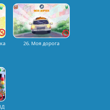
чка
26. Моя дорога
ИД