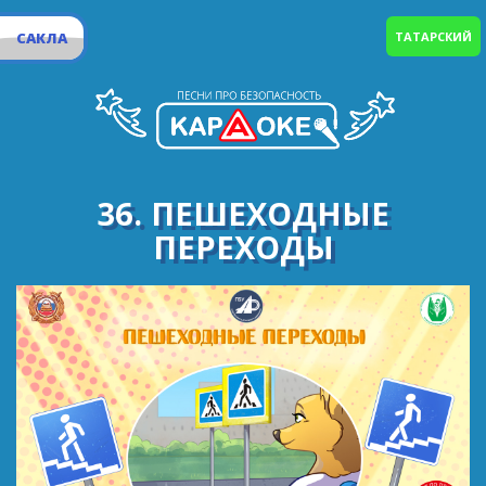
САКЛА
ТАТАРСКИЙ
36. ПЕШЕХОДНЫЕ
ПЕРЕХОДЫ
Эта яркая разметка очень облегчает путь.
Её яркая расцветка приглашает вас шагнуть
На полоски, что все видят при луне и на свету.
Переход поможет людям и собаке, и коту.
Когда идёте весело вперёд, то только пешеходный
переход
Позволит вам дорогу пересечь и сможет от