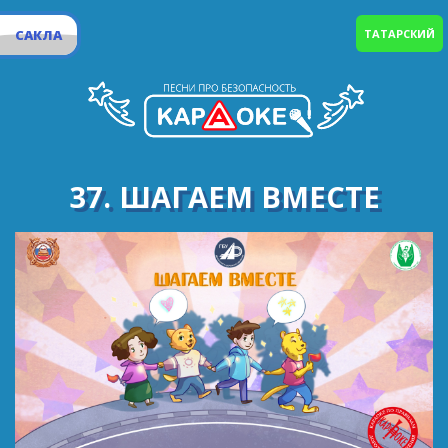
САКЛА
ТАТАРСКИЙ
37. ШАГАЕМ ВМЕСТЕ
Раз-два-три-четыре-пять, вместе мы идём гулять.
Мы компанией большой обойдём весь шар земной.
«Три», «четыре», «раз» и «два» – в песне главные
слова.
Как прекрасен мир вокруг, если рядом добрый друг!
Автомобиль стоит и терпеливо ждёт,
Что пешеходов строй дорогу перейдёт.
Не движется трамвай и замер грузовик,
Водитель, так и знай – шагает ученик!