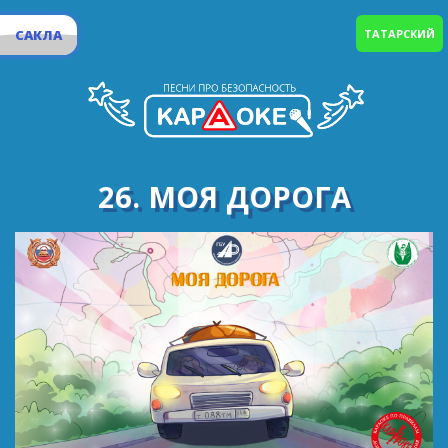
САКЛА
ТАТАРСКИЙ
26. МОЯ ДОРОГА
Если в сердце у вас поселилась тревога, бросайте
дела, отправляйтесь в дорогу.
Дорога-дорога, туманная даль, надежду подарит,
развеет печаль.
Перекрёсток, шоссе, "серпантин" и тропинка – за
окном разноцветных пейзажей картинка.
Откроет вам мир, исполнит мечты и к счастью
надёжно построит мосты.
Сотни ждут впереди километров и миль,