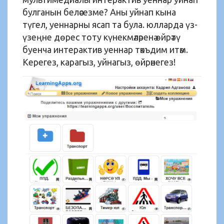
булганын беләсезме? Аны уйнап кына
түгел, уеннарны ясап та була. юлларда үз-
үзеңне дөрес тоту күнекмәләренә өйрәтү
буенча интерактив уеннар тәкъдим итәм.
Керегез, карагыз, уйнагыз, өйрәнегез!