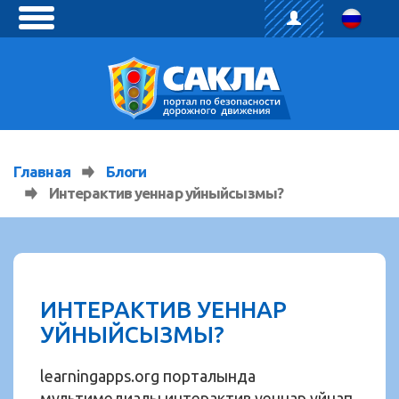
toggle
menu
Главная
Блоги
Интерактив уеннар уйныйсызмы?
ИНТЕРАКТИВ УЕННАР
УЙНЫЙСЫЗМЫ?
learningapps.org порталында
мультимедиалы интерактив уеннар уйнап