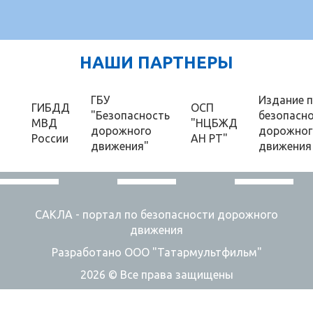
НАШИ ПАРТНЕРЫ
ГБУ
Издание 
ГИБДД
ОСП
"Безопасность
безопасн
МВД
"НЦБЖД
дорожного
дорожног
России
АН РТ"
движения"
движения
САКЛА - портал по безопасности дорожного
движения
Разработано ООО "Татармультфильм"
2026 © Все права защищены