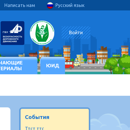
Написать нам
Русский язык
Войти
ЧАЮЩИЕ
ЮИД
ТЕРИАЛЫ
События
Ттст ттс