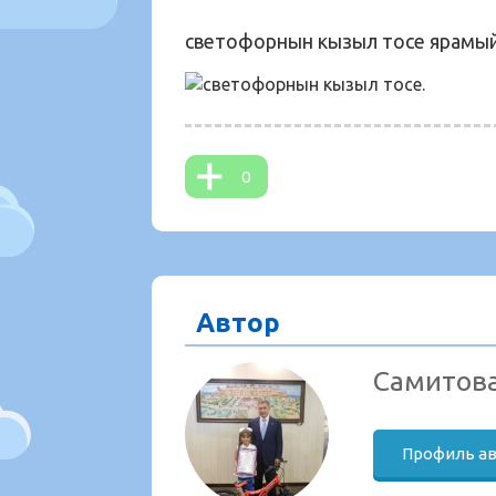
светофорнын кызыл тосе ярамый 
0
Автор
Самитов
Профиль а