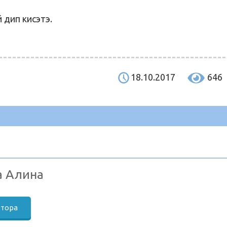
дип кисэтэ.
18.10.2017
646
а Алина
втора