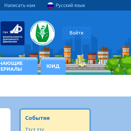
Написать нам
Русский язык
Войти
ЧАЮЩИЕ
ЮИД
ТЕРИАЛЫ
События
Ттст ттс