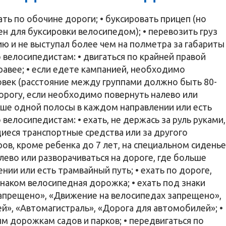
ть по обочине дороги; • буксировать прицеп (но
н для буксировки велосипедом); • перевозить груз
ию и не выступал более чем на полметра за габариты
 велосипедистам: • двигаться по крайней правой
равее; • если едете кампанией, необходимо
ловек (расстояние между группами должно быть 80-
дорогу, если необходимо повернуть налево или
льше одной полосы в каждом направлении или есть
велосипедистам: • ехать, не держась за руль руками,
щиеся транспортные средства или за другого
ров, кроме ребенка до 7 лет, на специальном сиденье
лево или разворачиваться на дороге, где больше
ии или есть трамвайный путь; • ехать по дороге,
наком велосипедная дорожка; • ехать под знаки
апрещено», «Движение на велосипедах запрещено»,
», «Автомагистраль», «Дорога для автомобилей»; •
м дорожкам садов и парков; • передвигаться по