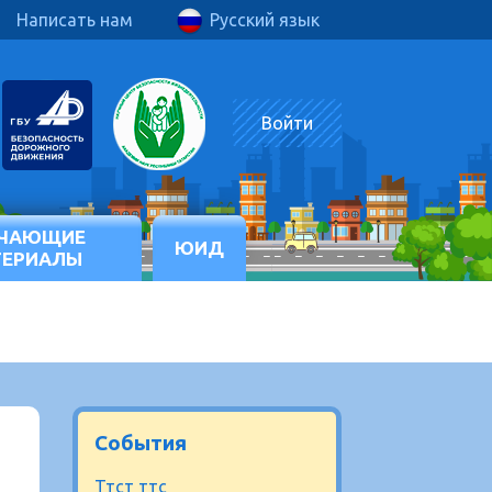
Написать нам
Русский язык
Войти
ЧАЮЩИЕ
ЮИД
ТЕРИАЛЫ
События
Ттст ттс