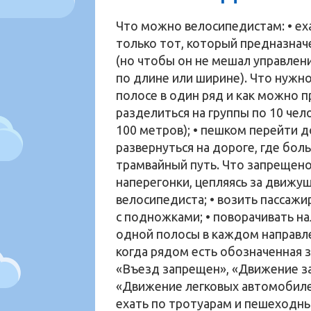
Что можно велосипедистам: • еха
только тот, который предназначе
(но чтобы он не мешал управлен
по длине или ширине). Что нужно
полосе в один ряд и как можно п
разделиться на группы по 10 че
100 метров); • пешком перейти 
развернуться на дороге, где бо
трамвайный путь. Что запрещено 
наперегонки, цепляясь за движу
велосипедиста; • возить пассажи
с подножками; • поворачивать на
одной полосы в каждом направлен
когда рядом есть обозначенная з
«Въезд запрещен», «Движение з
«Движение легковых автомобилей
ехать по тротуарам и пешеходны