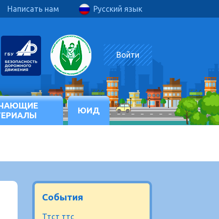
Написать нам
Русский язык
Войти
ЧАЮЩИЕ
ЮИД
ТЕРИАЛЫ
События
Ттст ттс