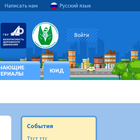
Написать нам
Русский язык
Войти
ЧАЮЩИЕ
ЮИД
ТЕРИАЛЫ
События
Ттст ттс