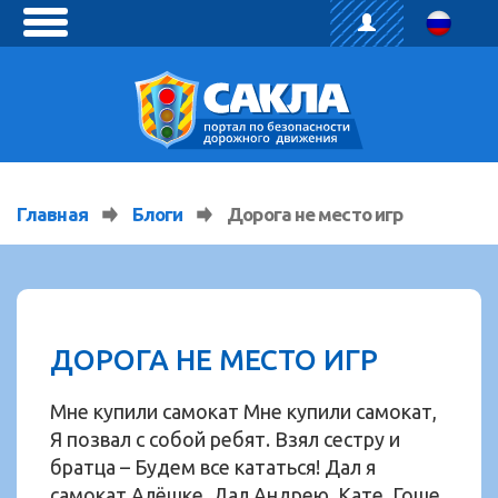
toggle
menu
Главная
Блоги
Дорога не место игр
ДОРОГА НЕ МЕСТО ИГР
Мне купили самокат Мне купили самокат,
Я позвал с собой ребят. Взял сестру и
братца – Будем все кататься! Дал я
самокат Алёшке, Дал Андрею, Кате, Гоше.