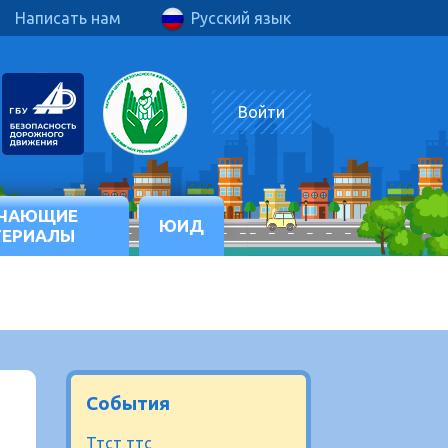
Написать нам
Русский язык
Войти
ЧАЮЩИЕ
ЮИД
ТЕРИАЛЫ
События
Ттст ттс