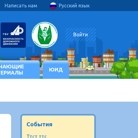
Написать нам
Русский язык
Войти
ЧАЮЩИЕ
ЮИД
ТЕРИАЛЫ
События
Ттст ттс