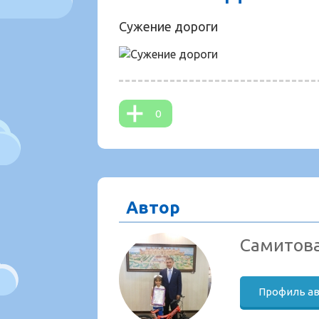
Сужение дороги
0
Автор
Самитов
Профиль а