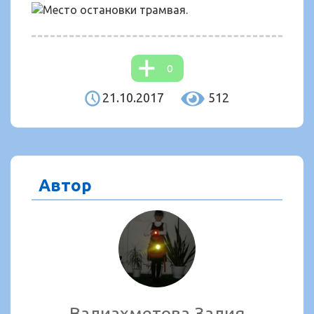
0
21.10.2017
512
Автор
Валиахметова Залия