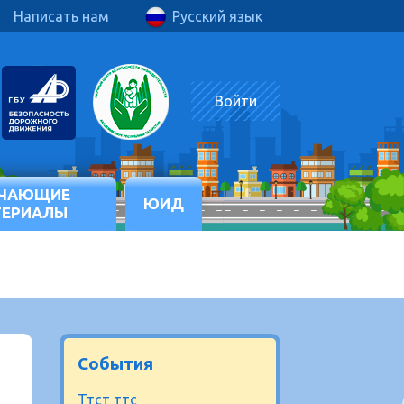
Написать нам
Русский язык
Войти
ЧАЮЩИЕ
ЮИД
ТЕРИАЛЫ
События
Ттст ттс