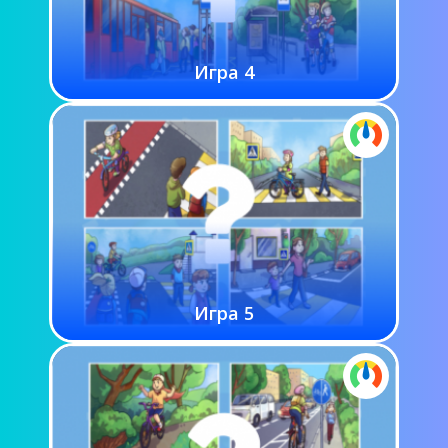
Игра 4
Средн
Игра 5
Средн