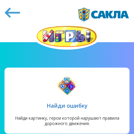
Найди ошибку
Найди картинку, герои которой нарушают правила
дорожного движения.