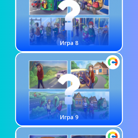
Игра 8
Сложн
Игра 9
Сложн